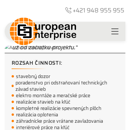
+421 948 955 955
„Budeme pri vás
už od začiatku projektu.“
ROZSAH ČINNOSTI:
stavebný dozor
poradenstvo pri odstraňovaní technických
závad stavieb
elektro montáže a meračské práce
realizácie stavieb na kľúč
kompletné realizácie spevnených plôch
realizácia oplotenia
záhradnícke práce vrátane zavlažovania
interiérové práce na kľúč